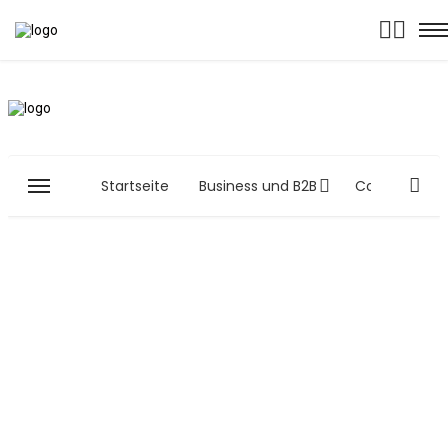
Startseite
Business und B2B
Computer and
Berlin, DE
31°
Teilweise Bewölkt