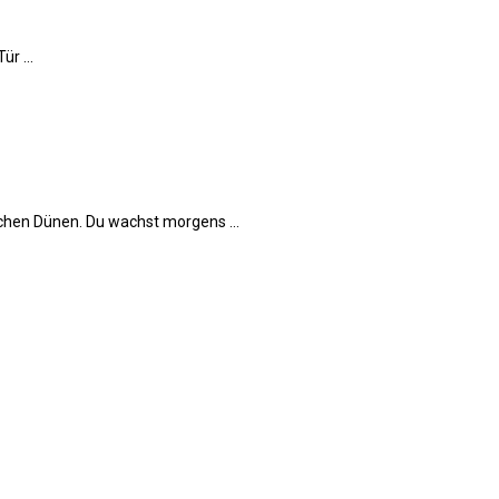
r ...
chen Dünen. Du wachst morgens ...