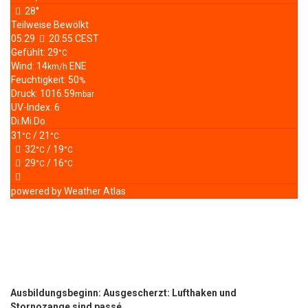
28°
Teilweise Bewölkt
05:29
20:55 CEST
Gefühlt: 29
°C
Wind: 14
ENE
km/h
Feuchtigkeit: 50
%
Druck: 1016.59
mbar
UV-Index: 6
Di.
Mi.
Do.
31
/ 21
°C
°C
32
/ 19
°C
°C
29
/ 16
°C
°C
powered by
Weather Atlas
Ausbildungsbeginn: Ausgescherzt: Lufthaken und
Stornozange sind passé