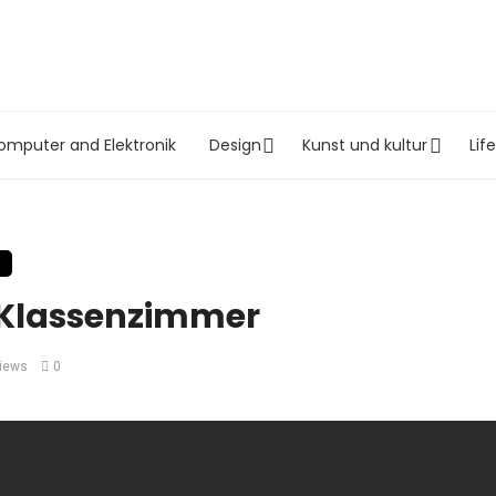
omputer and Elektronik
Design
Kunst und kultur
Lif
s Klassenzimmer
iews
0