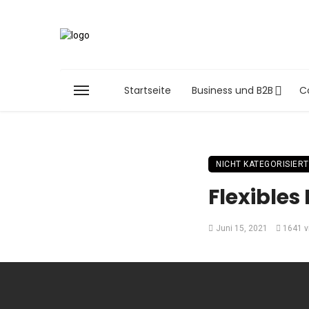
Startseite
Business und B2B
C
NICHT KATEGORISIERT
Flexible
Juni 15, 2021
1641 v