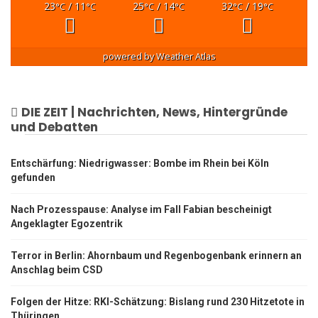
23
/ 11
25
/ 14
32
/ 19
°C
°C
°C
°C
°C
°C
powered by
Weather Atlas
DIE ZEIT | Nachrichten, News, Hintergründe
und Debatten
Entschärfung: Niedrigwasser: Bombe im Rhein bei Köln
gefunden
Nach Prozesspause: Analyse im Fall Fabian bescheinigt
Angeklagter Egozentrik
Terror in Berlin: Ahornbaum und Regenbogenbank erinnern an
Anschlag beim CSD
Folgen der Hitze: RKI-Schätzung: Bislang rund 230 Hitzetote in
Thüringen