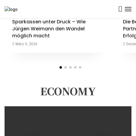
über GEO wissen müssen
Sparkassen unter Druck – Wie
Die 
Admin
April 2, 2026
Jürgen Weimann den Wandel
Partn
möglich macht
Erfol
März 9, 2026
Dezem
ECONOMY