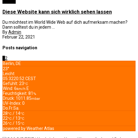
Reisen
Diese Website kann sich wirklich sehen lassen
Du möchtest im World Wide Web auf dich aufmerksam machen?
Dann solltest du in jedem ...
By
Admin
Februar 22, 2021
Posts navigation
1
2
Berlin, DE
23°
Leicht
05:32
20:52 CEST
Gefühlt: 23
°C
Wind: 6
E
km/h
Feuchtigkeit: 81
%
Druck: 1011.85
mbar
UV-Index: 0
Do.
Fr.
Sa.
28
/ 14
°C
°C
22
/ 13
°C
°C
26
/ 15
°C
°C
powered by
Weather Atlas