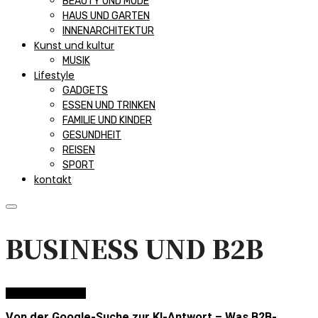
BEAUTY UND MODE
HAUS UND GARTEN
INNENARCHITEKTUR
Kunst und kultur
MUSIK
Lifestyle
GADGETS
ESSEN UND TRINKEN
FAMILIE UND KINDER
GESUNDHEIT
REISEN
SPORT
kontakt
BUSINESS UND B2B
Business und B2B
Von der Google-Suche zur KI-Antwort – Was B2B-