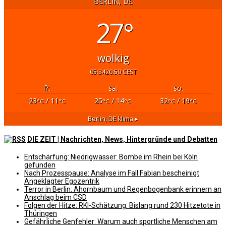
BERLIN, DE
27°
wolkig
05:34
20:50 CEST
fr.
sa.
so.
23
/ 11
25
/ 14
32
/ 19
°C
°C
°C
°C
°C
°C
Berlin, DE
klima ▸
DIE ZEIT | Nachrichten, News, Hintergründe und Debatten
Entschärfung: Niedrigwasser: Bombe im Rhein bei Köln
gefunden
Nach Prozesspause: Analyse im Fall Fabian bescheinigt
Angeklagter Egozentrik
Terror in Berlin: Ahornbaum und Regenbogenbank erinnern an
Anschlag beim CSD
Folgen der Hitze: RKI-Schätzung: Bislang rund 230 Hitzetote in
Thüringen
Gefährliche Genfehler: Warum auch sportliche Menschen am