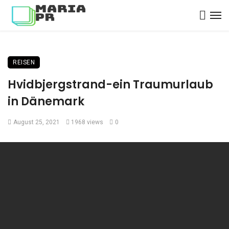
REISEN
Hvidbjergstrand-ein Traumurlaub
in Dänemark
August 25, 2021
1968 views
0