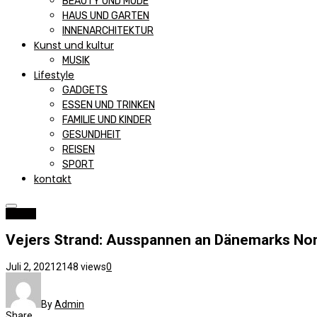
BEAUTY UND MODE
HAUS UND GARTEN
INNENARCHITEKTUR
Kunst und kultur
MUSIK
Lifestyle
GADGETS
ESSEN UND TRINKEN
FAMILIE UND KINDER
GESUNDHEIT
REISEN
SPORT
kontakt
Reisen
Vejers Strand: Ausspannen an Dänemarks No
Juli 2, 2021
2148 views
0
By
Admin
Share