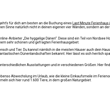
eht’s für dich am besten an die Buchung eines
Last Minute Ferienhaus
chen Sinne natürlich nicht in deinen eigenen vier Wänden, sondern an d
e-Anbieter „Die hyggelige Dänen“. Diese sind ein Teil von Nordsee Hol
 einem sehr schönen und gefragten Ferienhausgebiet.
ensch und Tier. Du kannst nämlich in die meisten Häuser auch dein Haus
fantastischen Dünenlandschaften bekannt. Hier lässt es sich herrlich sp
 unterschiedlichen Ausstattungen und in verschiedenen Größen. Hier fin
t ebenso Abwechslung im Urlaub, wie die kleine Einkaufsmeile im Ferien
eln sich hier rund 1.600 Tiere, in dem großen Naturgebiet.