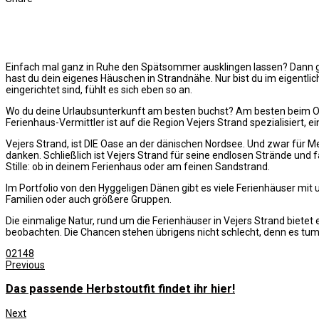
Einfach mal ganz in Ruhe den Spätsommer ausklingen lassen? Dann g
hast du dein eigenes Häuschen in Strandnähe. Nur bist du im eigentli
eingerichtet sind, fühlt es sich eben so an.
Wo du deine Urlaubsunterkunft am besten buchst? Am besten beim Onlin
Ferienhaus-Vermittler ist auf die Region Vejers Strand spezialisiert,
Vejers Strand, ist DIE Oase an der dänischen Nordsee. Und zwar für M
danken. Schließlich ist Vejers Strand für seine endlosen Strände und 
Stille: ob in deinem Ferienhaus oder am feinen Sandstrand.
Im Portfolio von den Hyggeligen Dänen gibt es viele Ferienhäuser mit
Familien oder auch größere Gruppen.
Die einmalige Natur, rund um die Ferienhäuser in Vejers Strand biete
beobachten. Die Chancen stehen übrigens nicht schlecht, denn es tumm
0
2148
Previous
Das passende Herbstoutfit findet ihr hier!
Next