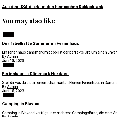
Aus den USA direkt in den heimischen Kühlschrank
You may also like
Reisen
Der fabelhafte Sommer im Ferienhaus
Ein ferienhaus dänemark mit pool ist der perfekte Ort, um einen unverg
By
Admin
Juni 18, 2023
Reisen
Ferienhaus in Dänemark Nordsee
Stell dir vor, du bist in einem charmanten kleinen Ferienhaus in Däne
By
Admin
Juni 15, 2023
Reisen
Camping in Blavand
Camping in Blavand verfügt über mehrere Campingplätze, die eine Viel
By
Admin