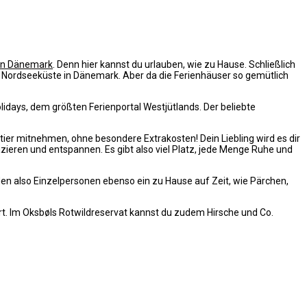
 in Dänemark
. Denn hier kannst du urlauben, wie zu Hause. Schließlich
er Nordseeküste in Dänemark. Aber da die Ferienhäuser so gemütlich
idays, dem größten Ferienportal Westjütlands. Der beliebte
tier mitnehmen, ohne besondere Extrakosten! Dein Liebling wird es dir
azieren und entspannen. Es gibt also viel Platz, jede Menge Ruhe und
den also Einzelpersonen ebenso ein zu Hause auf Zeit, wie Pärchen,
ort. Im Oksbøls Rotwildreservat kannst du zudem Hirsche und Co.