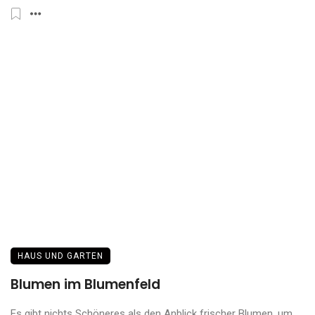
HAUS UND GARTEN
Blumen im Blumenfeld
Es gibt nichts Schöneres als den Anblick frischer Blumen, um