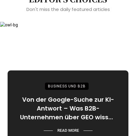
Don't miss the daily featured articles
BUSINESS UND B2B
für
Von der Google-Suche zur KI-
Sp
Antwort – Was B2B-
Jü
Unternehmen über GEO wissen
müssen
READ MORE