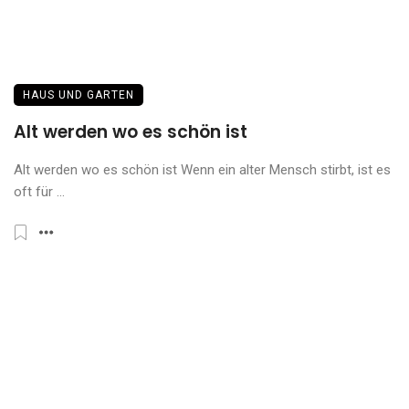
HAUS UND GARTEN
Alt werden wo es schön ist
Alt werden wo es schön ist Wenn ein alter Mensch stirbt, ist es
oft für ...
BUSINESS UND B2B
Von der Google-Suche zur KI-