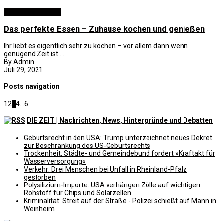
Essen und Trinken
Das perfekte Essen – Zuhause kochen und genießen
Ihr liebt es eigentlich sehr zu kochen – vor allem dann wenn
genügend Zeit ist ...
By
Admin
Juli 29, 2021
Posts navigation
1
2
3
4
...
6
DIE ZEIT | Nachrichten, News, Hintergründe und Debatten
Geburtsrecht in den USA: Trump unterzeichnet neues Dekret
zur Beschränkung des US-Geburtsrechts
Trockenheit: Städte- und Gemeindebund fordert »Kraftakt für
Wasserversorgung«
Verkehr: Drei Menschen bei Unfall in Rheinland-Pfalz
gestorben
Polysilizium-Importe: USA verhängen Zölle auf wichtigen
Rohstoff für Chips und Solarzellen
Kriminalität: Streit auf der Straße - Polizei schießt auf Mann in
Weinheim